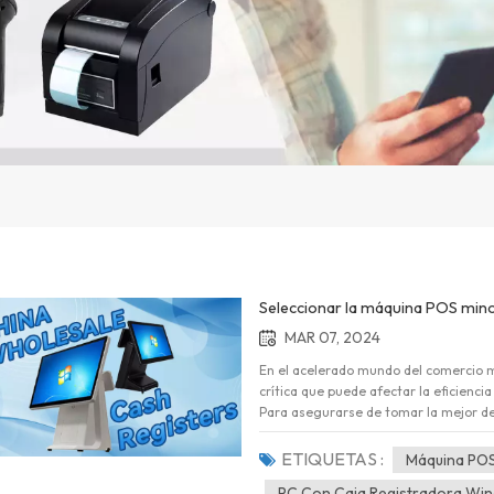
Seleccionar la máquina POS minor
MAR 07, 2024
En el acelerado mundo del comercio m
crítica que puede afectar la eficiencia
Para asegurarse de tomar la mejor dec
clave: 1. Funcionalidad y característic
POS de PC todo en uno. ¿Admite funci
ETIQUETAS :
Máquina POS 
ventas, la gestión de inventario y la
PC Con Caja Registradora Wi