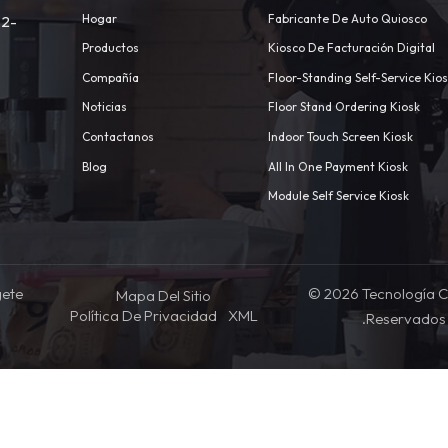
Hogar
Fabricante De Auto Quiosco
 2-
Productos
Kiosco De Facturación Digital
Compañía
Floor-Standing Self-Service Kio
Noticias
Floor Stand Ordering Kiosk
Contactanos
Indoor Touch Screen Kiosk
m
Blog
All In One Payment Kiosk
Module Self Service Kiosk
gete
© 2026 Tecnología C
Mapa Del Sitio
Política De Privacidad
XML
.Reservados 