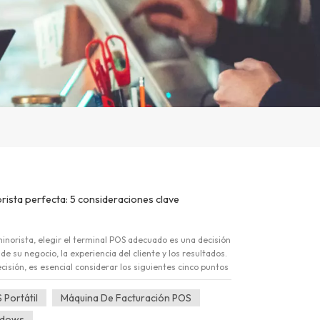
ista perfecta: 5 consideraciones clave
inorista, elegir el terminal POS adecuado es una decisión
 de su negocio, la experiencia del cliente y los resultados.
isión, es esencial considerar los siguientes cinco puntos
as: Evaluar la funcionalidad y características que ofrece el
ones minoristas esenciales, como el procesamiento de
Portátil
Máquina De Facturación POS
 generación de informes? Considere funciones adicionales
ndows