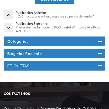
Publicación Anterior
¿Cuánto durará el hardware de su punto de venta?
Publicación Siguiente
Presentamos la máquina POS digital Windows AonPos:
A200-Z
Categorías
Blog Más Reciente
ETIQUETAS
CONTÁCTENOS
Room 226, East Block, Nanyuan Keji Building, No. 2-9 Minbao