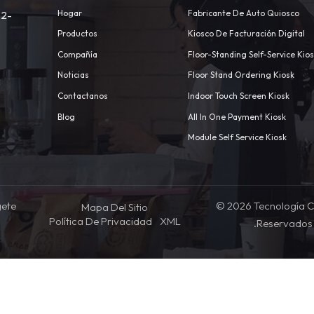
Hogar
Fabricante De Auto Quiosco
 2-
Productos
Kiosco De Facturación Digital
Compañía
Floor-Standing Self-Service Kio
Noticias
Floor Stand Ordering Kiosk
Contactanos
Indoor Touch Screen Kiosk
m
Blog
All In One Payment Kiosk
Module Self Service Kiosk
gete
© 2026 Tecnología C
Mapa Del Sitio
Política De Privacidad
XML
.Reservados 