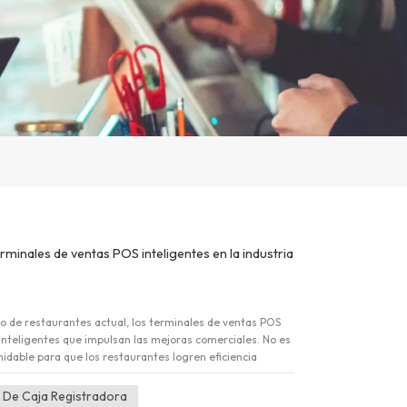
rminales de ventas POS inteligentes en la industria
 de restaurantes actual, los terminales de ventas POS
inteligentes que impulsan las mejoras comerciales. No es
rmidable para que los restaurantes logren eficiencia
imer nivel. AonPos es una empresa especializada en la
a registradora para restaurantes. Estudiemos en
 De Caja Registradora