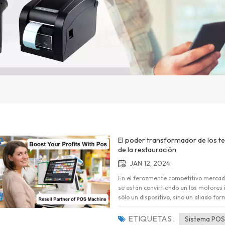
El poder transformador de los te
de la restauración
JAN 12, 2024
En el ferozmente competitivo mercado
se están convirtiendo en los motores 
sólo un dispositivo, sino un aliado fo
operativa y brinden un servicio de pr
fabricación de terminales POS de caj
ETIQUETAS :
Sistema POS