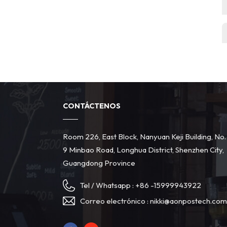
touchscreen POS hardware
OEM POS hardware
15-inch POS terminal
21-inch POS terminal
POS terminal manufacturer
CONTÁCTENOS
Room 226, East Block, Nanyuan Keji Building, No.
9 Minbao Road, Longhua District, Shenzhen City,
Guangdong Province
Tel / Whatsapp :
+86 -15999943922
Correo electrónico :
nikki@aonpostech.co