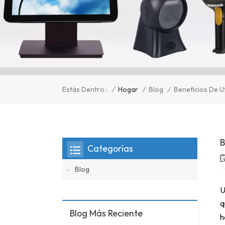
/
Hogar
/
Blog
/
Estás Dentro :
Beneficios De U
B
Categorías
Blog
U
q
Blog Más Reciente
h