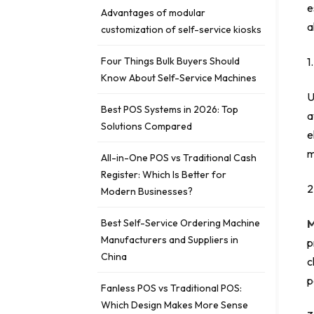
e
Advantages of modular
a
customization of self-service kiosks
Four Things Bulk Buyers Should
1
Know About Self-Service Machines
U
Best POS Systems in 2026: Top
a
Solutions Compared
e
m
All-in-One POS vs Traditional Cash
Register: Which Is Better for
2
Modern Businesses?
Best Self-Service Ordering Machine
M
Manufacturers and Suppliers in
p
China
c
p
Fanless POS vs Traditional POS:
Which Design Makes More Sense