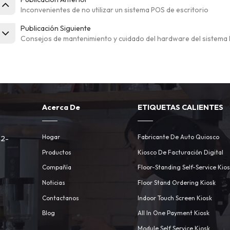
Inconvenientes de no utilizar un sistema POS de escritorio
Publicación Siguiente
Consejos de mantenimiento y cuidado del hardware del sistema
Acerca De
ETIQUETAS CALIENTES
Hogar
Fabricante De Auto Quiosco
 2-
Productos
Kiosco De Facturación Digital
Compañía
Floor-Standing Self-Service Kio
Noticias
Floor Stand Ordering Kiosk
Contactanos
Indoor Touch Screen Kiosk
m
Blog
All In One Payment Kiosk
Module Self Service Kiosk