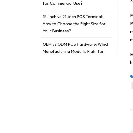
3
for Commercial Use?
E
15-inch vs 21-inch POS Terminal:
P
How to Choose the Right Size for
Your Business?
r
m
OEM vs ODM POS Hardware: Which
Manufacturing Model Is Right for
E
Your Business?
h
ETIQUETAS
fanless POS vs traditional POS
fanless POS
traditional POS