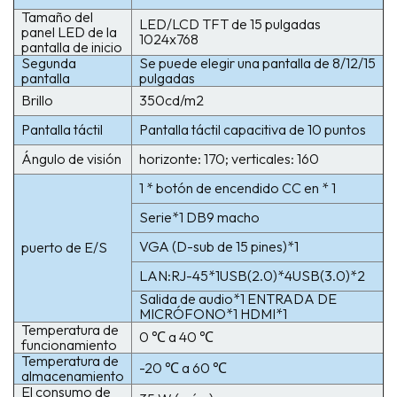
Tamaño del
LED/LCD TFT de 15 pulgadas
panel LED de la
1024x768
pantalla de inicio
Segunda
Se puede elegir una pantalla de 8/12/15
pantalla
pulgadas
Brillo
350cd/m2
Pantalla táctil
Pantalla táctil capacitiva de 10 puntos
Ángulo de visión
horizonte: 170; verticales: 160
1 * botón de encendido CC en * 1
Serie*1 DB9 macho
VGA (D-sub de 15 pines)*1
puerto de E/S
LAN:RJ-45*1USB(2.0)*4USB(3.0)*2
Salida de audio*1 ENTRADA DE
MICRÓFONO*1 HDMI*1
Temperatura de
0 ℃ a 40 ℃
funcionamiento
Temperatura de
-20 ℃ a 60 ℃
almacenamiento
El consumo de