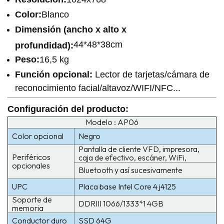
Color:
Blanco
Dimensión (ancho x alto x
44*48*38cm
profundidad):
Peso:
16,5 kg
Función opcional:
Lector de tarjetas/cámara de
reconocimiento facial/altavoz/WIFI/NFC...
Configuración del producto
:
Modelo : AP06
Color opcional
Negro
Pantalla de cliente VFD, impresora,
Periféricos
caja de efectivo, escáner, WiFi,
opcionales
Bluetooth y así sucesivamente
UPC
Placa base Intel Core 4 j4125
Soporte de
DDRIII 1066/1333*1 4GB
memoria
Conductor duro
SSD 64G