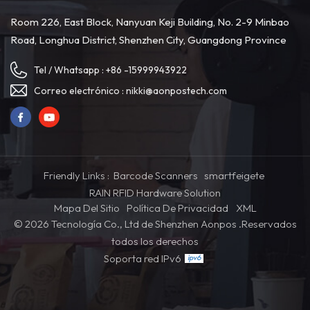
rendimiento excepcional, el
duro: mSATA SSD
AP02 es perfecto para
32G/64G/128G/256G
Room 226, East Block, Nanyuan Keji Building, No. 2-9 Minbao
empresas de todos los
(opcional)Pantalla: pantalla
Road, Longhua District, Shenzhen City, Guangdong Province
tamaños”. N. ° de artículo:
táctil capacitiva de 15
AP02Color:
pulgadasResolución: 1024*768
8
negro/blancoPedido mínimo:
Tel / Whatsapp :
+86 -15999943922
1CPU: Intel J4125/I3/I5
(opcional)Memoria: DDR3
Correo electrónico :
nikki@aonpostech.com
2G/4G/8G (opcional)Disco
duro: mSATA SSD
32G/64G/128G/256G
(opcional)Pantalla: pantalla
táctil capacitiva de 15
pulgadasResolución: 1024*768
Friendly Links :
Barcode Scanners
smartfeigete
RAIN RFID Hardware Solution
Mapa Del Sitio
Política De Privacidad
XML
© 2026 Tecnología Co., Ltd de Shenzhen Aonpos .Reservados
todos los derechos
Soporta red IPv6